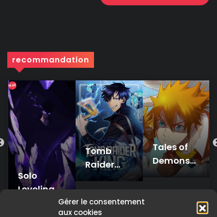
recommandation
Hot
Tales of
Tomb
Demons
Raider
and Gods
Solo
King
Leveling
Gérer le consentement
aux cookies