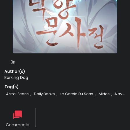
3K
Author(s)
Barking Dog
Tag(s)
,
,
,
,
,
Astral Scans
Daily Books
Le Cercle Du Scan
Midas
Naver
Comments