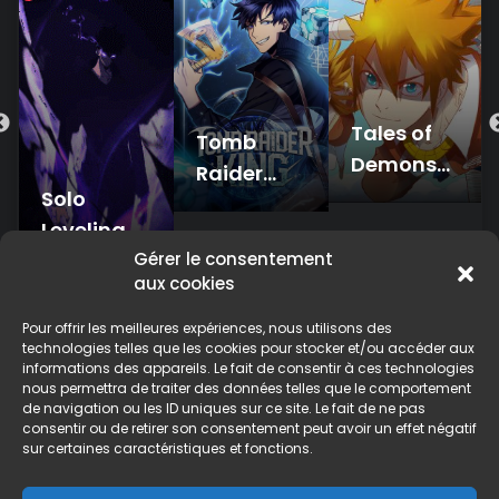
Tales of
Tomb
Demons
Raider
and Gods
Solo
King
Leveling
Gérer le consentement
aux cookies
Pour offrir les meilleures expériences, nous utilisons des
technologies telles que les cookies pour stocker et/ou accéder aux
informations des appareils. Le fait de consentir à ces technologies
nous permettra de traiter des données telles que le comportement
ACCUEIL
DMCA / Disclaimer
de navigation ou les ID uniques sur ce site. Le fait de ne pas
consentir ou de retirer son consentement peut avoir un effet négatif
Politique de confidentialité
sur certaines caractéristiques et fonctions.
© 2026 Pantheon Scan Inc., tous droits réservés. Tous les comics sur
ce site ne sont que des aperçus des comics originaux, il peut y avoir