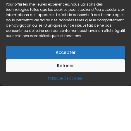
Pour offrir les meilleures expériences, nous utilisons des
technologies telles que les cookies pour stocker et/ou accéder aux
informations des appareils. Le fait de consentir à ces technologies
Comments for chapter "Chapitre 313"
nous permettra de traiter des données telles que le comportement
MANGA DISCUSSION
de navigation ou les ID uniques sur ce site. Le fait de ne pas
consentir ou de retirer son consentement peut avoir un effet négatif
sur certaines caractéristiques et fonctions.
Laisser un commentaire
Accepter
Votre adresse e-mail ne sera pas publiée.
Les champs
obligatoires sont indiqués avec
*
Refuser
Politique de cookies
Name
*