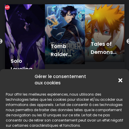
Hot
Tales of
Tomb
Demons
Raider
and Gods
Solo
King
Leveling
Gérer le consentement
aux cookies
Pour offrir les meilleures expériences, nous utilisons des
technologies telles que les cookies pour stocker et/ou accéder aux
informations des appareils. Le fait de consentir à ces technologies
nous permettra de traiter des données telles que le comportement
ACCUEIL
DMCA / Disclaimer
de navigation ou les ID uniques sur ce site. Le fait de ne pas
consentir ou de retirer son consentement peut avoir un effet négatif
Politique de confidentialité
sur certaines caractéristiques et fonctions.