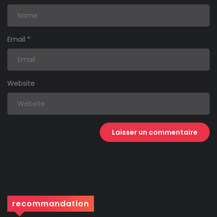
Email
*
Website
recommandation