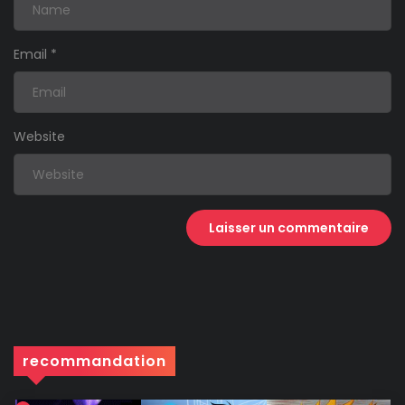
Email
*
Website
recommandation