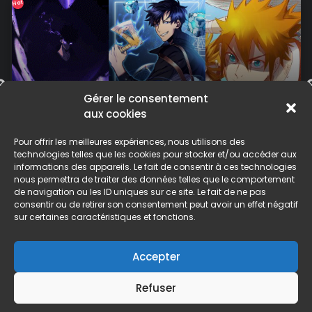
Hot
Tales of
Tomb
Gérer le consentement
Demons
aux cookies
Raider
and Gods
Solo
King
Pour offrir les meilleures expériences, nous utilisons des
Leveling
technologies telles que les cookies pour stocker et/ou accéder aux
informations des appareils. Le fait de consentir à ces technologies
nous permettra de traiter des données telles que le comportement
de navigation ou les ID uniques sur ce site. Le fait de ne pas
consentir ou de retirer son consentement peut avoir un effet négatif
sur certaines caractéristiques et fonctions.
Accepter
ACCUEIL
DMCA / Disclaimer
Politique de confidentialité
Refuser
© 2026 Pantheon Scan Inc., tous droits réservés. Tous les comics sur