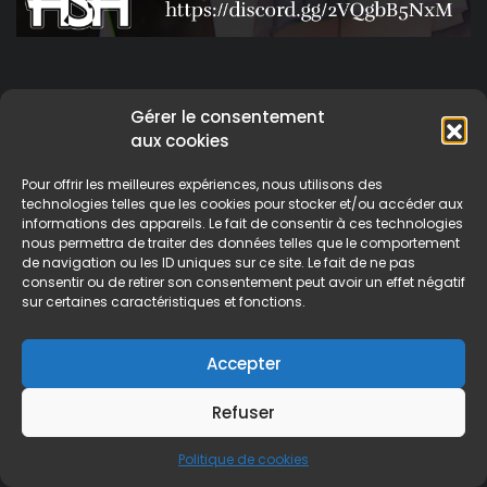
Comments for chapter "Chapitre 47"
Gérer le consentement
MANGA DISCUSSION
aux cookies
Pour offrir les meilleures expériences, nous utilisons des
Laisser un commentaire
technologies telles que les cookies pour stocker et/ou accéder aux
informations des appareils. Le fait de consentir à ces technologies
nous permettra de traiter des données telles que le comportement
Votre adresse e-mail ne sera pas publiée.
Les champs
de navigation ou les ID uniques sur ce site. Le fait de ne pas
obligatoires sont indiqués avec
*
consentir ou de retirer son consentement peut avoir un effet négatif
sur certaines caractéristiques et fonctions.
Accepter
Refuser
Politique de cookies