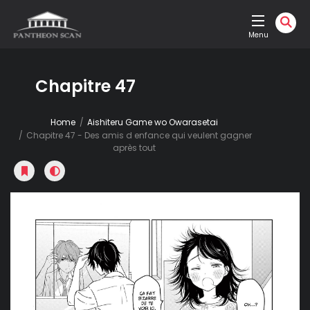
Menu
Chapitre 47
Home
Aishiteru Game wo Owarasetai
Chapitre 47 - Des amis d enfance qui veulent gagner
après tout