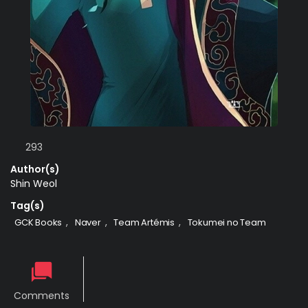
293
Author(s)
Shin Weol
Tag(s)
,
,
,
GCK Books
Naver
Team Artémis
Tokumei no Team
Comments