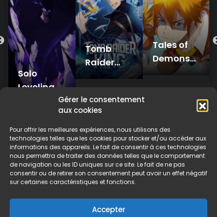
Tales of
Tomb
Demons
Raider
and Gods
Solo
King
Leveling
Gérer le consentement
aux cookies
Pour offrir les meilleures expériences, nous utilisons des
technologies telles que les cookies pour stocker et/ou accéder aux
informations des appareils. Le fait de consentir à ces technologies
nous permettra de traiter des données telles que le comportement
ACCUEIL
DMCA / Disclaimer
de navigation ou les ID uniques sur ce site. Le fait de ne pas
consentir ou de retirer son consentement peut avoir un effet négatif
Politique de confidentialité
sur certaines caractéristiques et fonctions.
© 2026 Pantheon Scan Inc., tous droits réservés. Tous les comics sur
ce site ne sont que des aperçus des comics originaux, il peut y avoir
Accepter
de nombreuses erreurs de langue, de noms de personnages et de