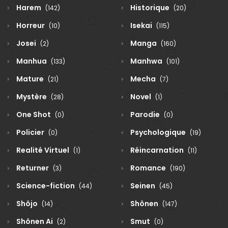
Harem
Historique
(142)
(20)
Horreur
Isekai
(10)
(115)
Josei
Manga
(2)
(160)
Manhua
Manhwa
(133)
(101)
Mature
Mecha
(21)
(7)
Mystère
Novel
(28)
(1)
One Shot
Parodie
(0)
(0)
Policier
Psychologique
(0)
(19)
Realité Virtuel
Réincarnation
(1)
(11)
Returner
Romance
(3)
(190)
Science-fiction
Seinen
(44)
(45)
Shôjo
Shônen
(14)
(147)
Shônen Ai
Smut
(2)
(0)