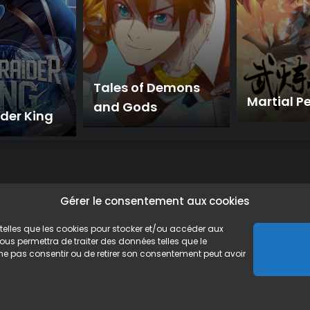
Tales of Demons
Martial P
and Gods
der King
Gérer le consentement aux cookies
s telles que les cookies pour stocker et/ou accéder aux
 de confidentialité
ous permettra de traiter des données telles que le
 ne pas consentir ou de retirer son consentement peut avoir
 les comics sur ce site ne sont que des aperçus des comics originaux, il 
ginale, nous vous recommandons fortement de vous procurer le webcomics/