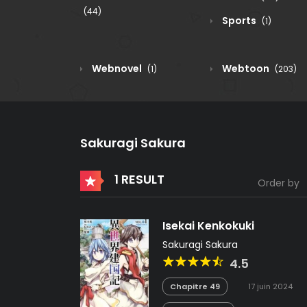
(44)
Sports
(1)
Webnovel
Webtoon
(1)
(203)
Sakuragi Sakura
1 RESULT
Order by
Isekai Kenkokuki
Sakuragi Sakura
4.5
Chapitre 49
17 juin 2024