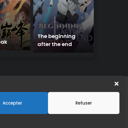
The beginning
eak
after the end
Accepter
Refuser
peut y avoir de nombreuses erreurs de langue, de noms
mangas s'il est disponible dans votre pays.