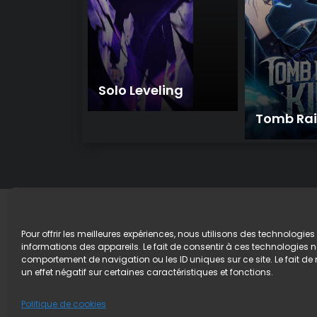
Solo Leveling
Tomb Rai
Pour offrir les meilleures expériences, nous utilisons des technologie
ACCUEIL
DMCA / Disclaimer
Politique
informations des appareils. Le fait de consentir à ces technologies n
comportement de navigation ou les ID uniques sur ce site. Le fait de
© 2026 Pantheon Scan Inc., tous droits réservés. Tous
un effet négatif sur certaines caractéristiques et fonctions.
de personnages et de scénarios. Pour la version ori
Politique de cookies