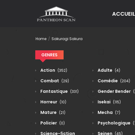
ACCUEIL
Home
Sakuragi Sakura
GENRES
Action
Adulte
(352)
(4)
Combat
Comédie
(29)
(204)
Fantastique
Gender Bender
(331)
(
Horreur
Isekai
(10)
(115)
Mature
Mecha
(21)
(7)
Policier
Psychologique
(0)
(
Science-fiction
Seinen
(45)