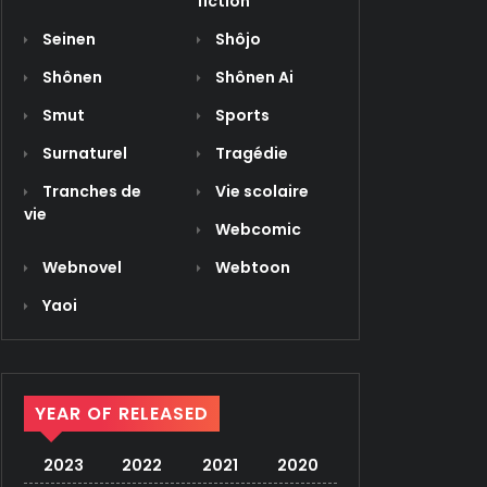
fiction
Seinen
Shôjo
Shônen
Shônen Ai
Smut
Sports
Surnaturel
Tragédie
Tranches de
Vie scolaire
vie
Webcomic
Webnovel
Webtoon
Yaoi
YEAR OF RELEASED
2023
2022
2021
2020