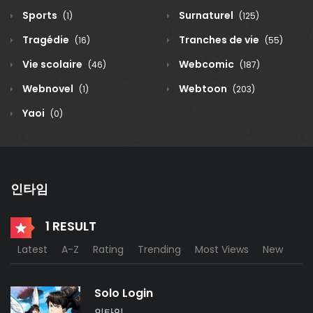
Sports
Surnaturel
(1)
(125)
Tragédie
Tranches de vie
(16)
(55)
Vie scolaire
Webcomic
(46)
(187)
Webnovel
Webtoon
(1)
(203)
Yaoi
(0)
인타임
1 RESULT
Latest
A-Z
Rating
Trending
Most Views
New
Solo Login
인타임