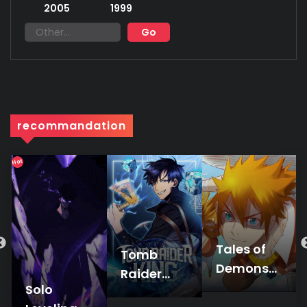
2005
1999
recommandation
Hot
Tales of
Tomb
Demons
Raider
and Gods
Solo
King