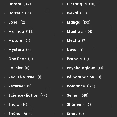
Harem
Historique
(142)
(20)
Horreur
Isekai
(10)
(115)
Josei
Manga
(2)
(160)
Manhua
Manhwa
(133)
(101)
Mature
Mecha
(21)
(7)
Mystère
Novel
(28)
(1)
One Shot
Parodie
(0)
(0)
Policier
Psychologique
(0)
(19)
Realité Virtuel
Réincarnation
(1)
(11)
Returner
Romance
(3)
(190)
Science-fiction
Seinen
(44)
(45)
Shôjo
Shônen
(14)
(147)
Shônen Ai
Smut
(2)
(0)