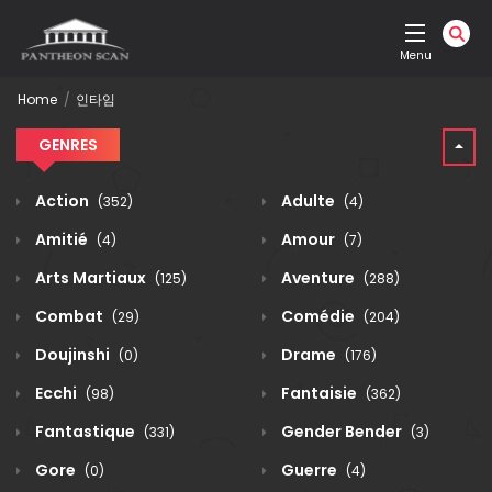
Menu
Home
인타임
GENRES
Action
Adulte
(352)
(4)
Amitié
Amour
(4)
(7)
Arts Martiaux
Aventure
(125)
(288)
Combat
Comédie
(29)
(204)
Doujinshi
Drame
(0)
(176)
Ecchi
Fantaisie
(98)
(362)
Fantastique
Gender Bender
(331)
(3)
Gore
Guerre
(0)
(4)